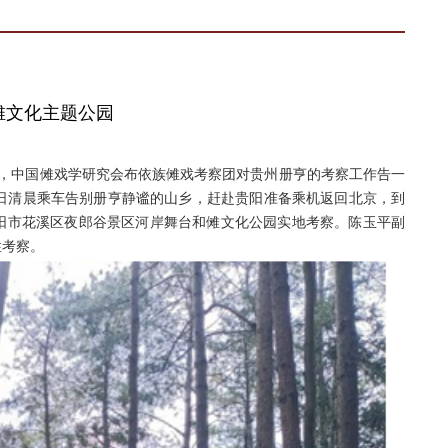
傩文化主题公园
结束，中国傩戏学研究会布依族傩戏考察团对贵州册亨的考察工作告一
1日清晨乘车告别册亨静谧的山乡，赶赴贵阳准备乘机返回北京，到
阳市花溪区夜郎谷景区河岸舞台和傩文化公园实地考察。陈玉平副
性考察。