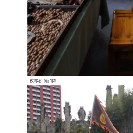
夜郎谷·傩门阵