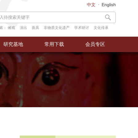
中文
English
索：
傩戏
演出
面具
非物质文化遗产
学术研讨
文化传承
研究基地
常用下载
会员专区