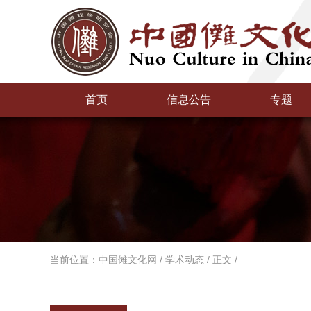
首页
信息公告
专题
当前位置：
中国傩文化网
/
学术动态
/
正文
/