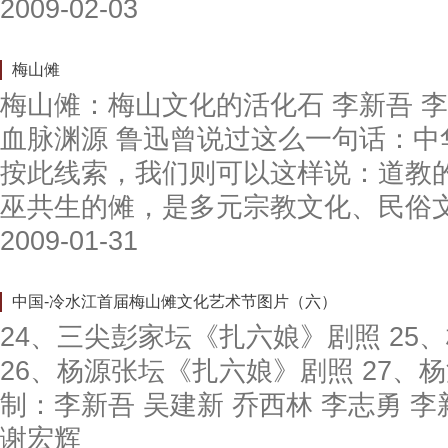
2009-02-03
梅山傩
梅山傩：梅山文化的活化石 李新吾 李
血脉渊源 鲁迅曾说过这么一句话：中
按此线索，我们则可以这样说：道教的
巫共生的傩，是多元宗教文化、民俗
2009-01-31
中国-冷水江首届梅山傩文化艺术节图片（六）
24、三尖彭家坛《扎六娘》剧照 25
26、杨源张坛《扎六娘》剧照 27、
制：李新吾 吴建新 乔西林 李志勇 李
谢宏辉