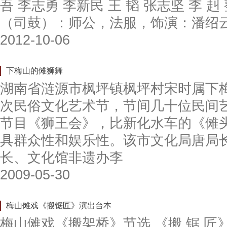
吾 李志勇 李新民 王 韬 张志坚 李 
（司鼓）：师公，法服，饰演：潘绍
2012-10-06
下梅山的傩狮舞
湖南省涟源市枫坪镇枫坪村宋时属下
次民俗文化艺术节，节间几十位民间
节目《狮王会》，比新化水车的《傩
具群众性和娱乐性。该市文化局唐局
长、文化馆非遗办李
2009-05-30
梅山傩戏《搬锯匠》演出台本
梅山傩戏《搬架桥》节选 《搬 锯 匠》