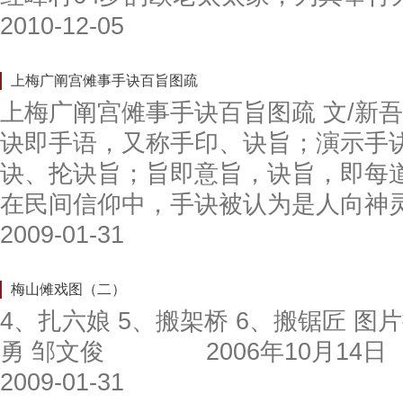
2010-12-05
上梅广阐宫傩事手诀百旨图疏
上梅广阐宫傩事手诀百旨图疏 文/新吾 
诀即手语，又称手印、诀旨；演示手
诀、抡诀旨；旨即意旨，诀旨，即每
在民间信仰中，手诀被认为是人向神
2009-01-31
梅山傩戏图（二）
4、扎六娘 5、搬架桥 6、搬锯匠 图
勇 邹文俊 2006年10月14日
2009-01-31