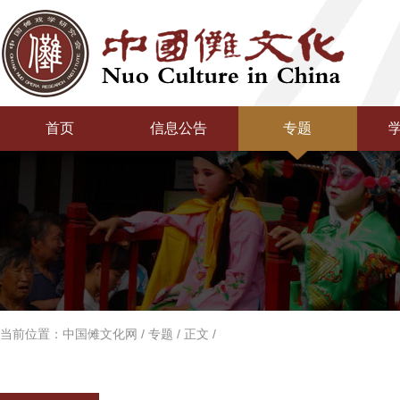
首页
信息公告
专题
当前位置：
中国傩文化网
/
专题
/
正文
/