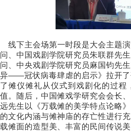
线下主会场第一时段是大会主题演
问、中国戏剧学院研究员朱联群先生
问、中央戏剧学院研究员麻国钧先生
异——冠状病毒肆虐的启示》拉开了
了傩仪傩礼从仪式到戏剧化的过程
值。随后，中国傩戏学研究会会长、
远先生以《万载傩的美学特点论略》
的文化内涵与傩神庙的存亡性进行充
载傩面的造型美、丰富的民间传说美