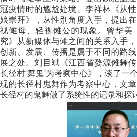
冠疫情时的尴尬处境。李祥林《从性
娘崇拜》，从性别角度入手，提出在
视傩母、轻视傩公的现象。曾华美
究》从新媒体与傩之间的关系入手，
创新、发展、传播是属于不同的路线
展之处。刘目斌《江西省婺源傩舞传
长径村‘舞鬼’为考察中心》，谈了一
现的长径村鬼舞作为考察中心，文章
长径村的鬼舞做了系统性的记录和探讨