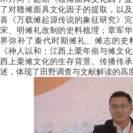
了对赣傩面具文化因子的提取，以及
喜《万载傩起源传说的象征研究》完
宋、明傩礼改制的史料梳理；章军华
界弥补了秦代时期傩礼、傩志的史
《神人以和：江西上栗年俗与傩文化
西上栗傩文化的生存背景、传播传承
述，体现了田野调查与文献解读的高度