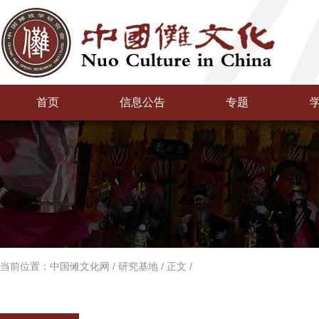
首页
信息公告
专题
当前位置：
中国傩文化网
/
研究基地
/
正文
/