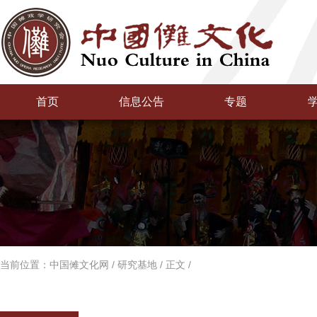
首页
信息公告
专题
当前位置：
中国傩文化网
/
研究基地
/
正文
/