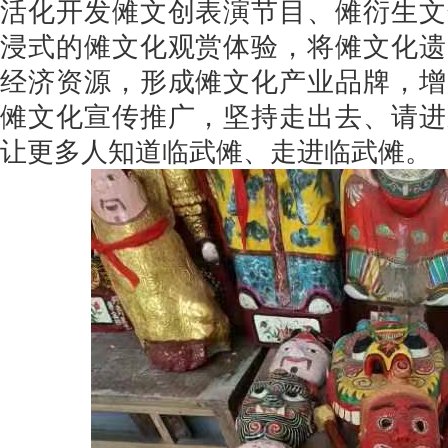
活化开发傩文创表演节目、傩衍生文
浸式的傩文化观赏体验，将傩文化遗
经济资源，形成傩文化产业品牌，增
傩文化宣传推广，坚持走出去、请进
让更多人知道临武傩、走进临武傩。