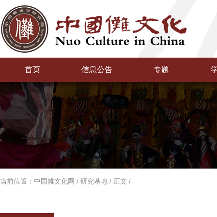
首页
信息公告
专题
当前位置：
中国傩文化网
/
研究基地
/
正文
/