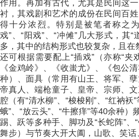
作用。再加有古代，尤其是民间这一
衬，其戏剧和艺术的成份在民间百姓
得十分浓烈。特别是被笔者称之为“
戏”、“阳戏”、“冲傩”几大形式，其
多，其中的结构形式也较复杂，且在祭
还可根据需要配上“插戏”（亦称“夹
《金鸡岭》、《收蚩尤》、《包公清
种）、面具（常用有山王、将军、孽
帝真人、端枪童子、皇帝、宗师、文
腔（有“清水柳”、“梭梭刚”、“红衲袄
蛾”、“放云头”、“牛擦痒”等40余
踢、跃等多种手、脚功及“长蛇阵”、“
舞步）与节奏大开大阖，山歌、笑话、