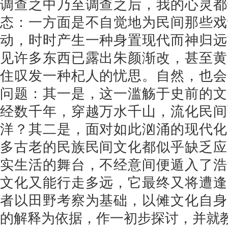
调查之中乃至调查之后，我的心灵都
态：一方面是不自觉地为民间那些戏
动，时时产生一种身置现代而神归远
见许多东西已露出朱颜渐改，甚至黄
住叹发一种杞人的忧思。自然，也会
问题：其一是，这一滥觞于史前的文
经数千年，穿越万水千山，流化民间
洋？其二是，面对如此汹涌的现代化
多古老的民族民间文化都似乎缺乏应
实生活的舞台，不经意间便遁入了浩
文化又能行走多远，它最终又将遭逢
者以田野考察为基础，以傩文化自身
的解释为依据，作一初步探讨，并就