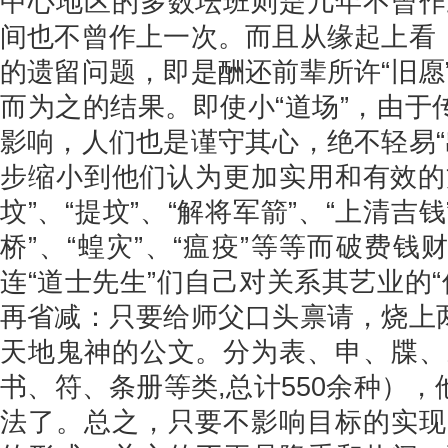
中心地区的多数坛班则是几年不曾作
间也不曾作上一次。而且从缘起上看，
的遗留问题，即是酬还前辈所许“旧愿
而为之的结果。即使小“道场”，由于
影响，人们也是谨守其心，绝不轻易“
步缩小到他们认为更加实用和有效的方
坟”、“提坟”、“解将军箭”、“上清吉钱
桥”、“蝗灾”、“瘟疫”等等而破费钱
连“道士先生”们自己对关系其艺业的
再省减：只要给师父口头禀请，烧上两
天地鬼神的公文。分为表、申、牒、
书、符、条册等类,总计550余种），
法了。总之，只要不影响目标的实现