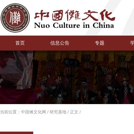
首页
信息公告
专题
当前位置：
中国傩文化网
/
研究基地
/
正文
/