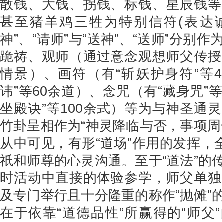
散钱、大钱、拐钱、标钱、星辰钱等
甚至猪羊鸡三牲为特别信符(表达诚
神”、“请师”与“送神”、“送师”分
跪祷、观师（通过意念观想师父传授
情景）、画符（有“斩妖护身符”等4
讳”等60余道）、念咒（有“藏身咒”
坐殿诀”等100余式）等为与神圣通
竹卦呈相作为“神灵降临与否，事项周
从中可见，有形“道场”作用的发挥，
祇和师尊的心灵沟通。至于“道法”的
时活动中直接的体验参学，师父单独
及专门举行且十分隆重的称作“抛傩”
在于依靠“道德品性”所赢得的“师父