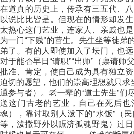
在道真的历史上，传承有三五代、八
以说比比皆是。但现在的情形却发生
太热心这门艺业，连家人、亲戚也是
为一门“下贱”的营生。先生坐等徒弟
弟了。有的人即使加入了坛门，也远
对于能否早日“请职”“出师”（禀请
批准、肯定，使自己成为具有独立资
迫切的愿望，他们的崇高理想就只求当
通参与者）。老一辈的“道士先生”们
送这门古老的艺业，自己在死后也沦
魂），靠讨取别人泼下的“水饭”（
等，泼撒野外以赈济孤魂野鬼）过日