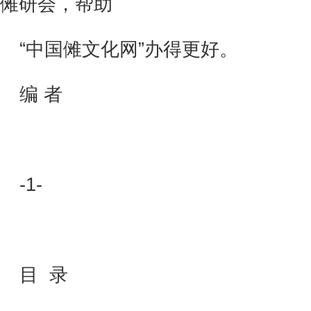
傩研会，帮助
“中国傩文化网”办得更好。
编 者
-1-
目 录